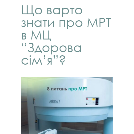
Що варто
знати про МРТ
в МЦ
“Здорова
сім’я”?